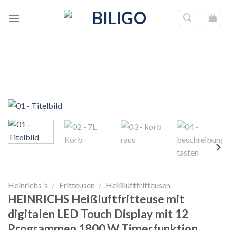
Skip
to
content
Heinrichs´s
/
Fritteusen
/
Heißluftfritteusen
HEINRICHS Heißluftfritteuse mit
digitalen LED Touch Display mit 12
Programmen 1800 W Timerfunktion,